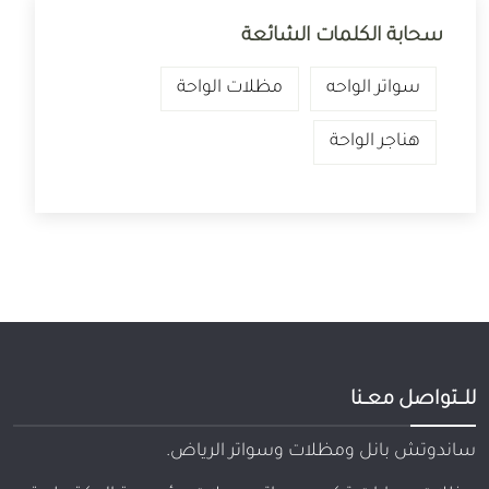
سحابة الكلمات الشائعة
سواتر الواحه
مظلات الواحة
هناجر الواحة
للـــتواصل معــنا
ساندوتش بانل ومظلات وسواتر الرياض.