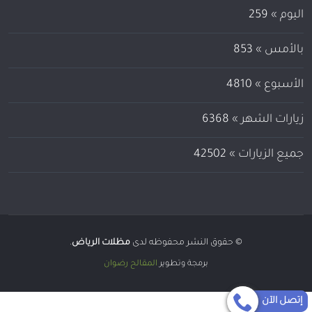
اليوم »
267
بالأمس »
879
الأسبوع »
4959
زيارات الشهر »
6565
جميع الزيارات »
43817
© حقوق النشر محفوظه لدى
مظلات الرياض
.
برمجة وتطوير
المقالح رضوان
إتصل الآن
إتصل الآن