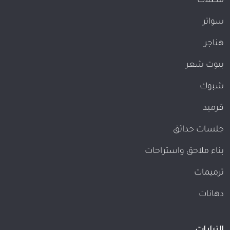
مظلات
سواتر
هناجر
بيوت شعر
شبوك
قرميد
جلسات حدائق
بناء ملاحق واستراحات
ترميمات
دهانات