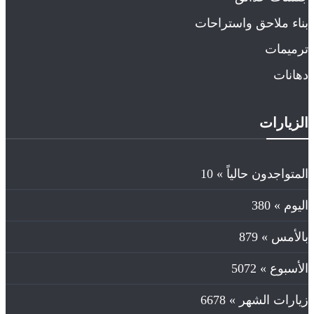
بناء ملاحق واستراحات
ترميمات
دهانات
الزيارات
المتواجدون حالياً »
10
اليوم »
380
بالأمس »
879
الأسبوع »
5072
زيارات الشهر »
6678