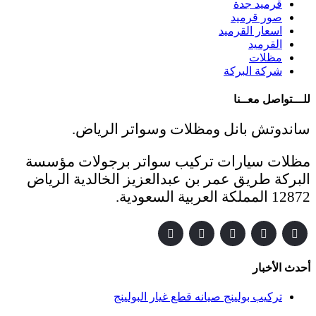
قرميد جدة
صور قرميد
اسعار القرميد
القرميد
مظلات
شركة البركة
للـــتواصل معــنا
ساندوتش بانل ومظلات وسواتر الرياض.
مظلات سيارات تركيب سواتر برجولات مؤسسة
البركة طريق عمر بن عبدالعزيز الخالدية الرياض
12872 المملكة العربية السعودية.
أحدث الأخبار
تركيب بولينج صيانه قطع غيار البولينج