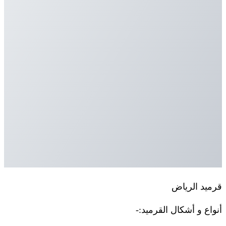
قرميد الرياض
أنواع و أشكال القرميد:-